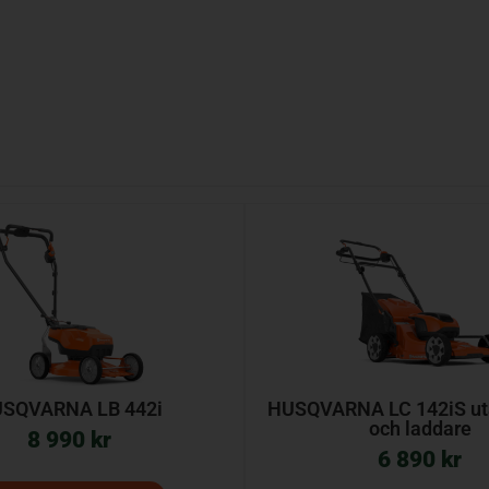
SQVARNA LB 442i
HUSQVARNA LC 142iS uta
och laddare
8 990
kr
6 890
kr