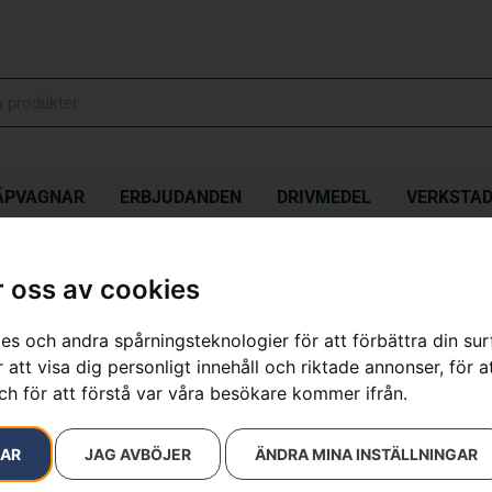
ÄPVAGNAR
ERBJUDANDEN
DRIVMEDEL
VERKSTA
immerlina Opti Penta Ø2,4mm, 240m
 oss av cookies
Trimmerlina
es och andra spårningsteknologier för att förbättra din su
 att visa dig personligt innehåll och riktade annonser, för a
Artikelnummer:
597669002
ch för att förstå var våra besökare kommer ifrån.
Kategorier:
Grästrimmer
,
439
kr
RAR
JAG AVBÖJER
ÄNDRA MINA INSTÄLLNINGAR