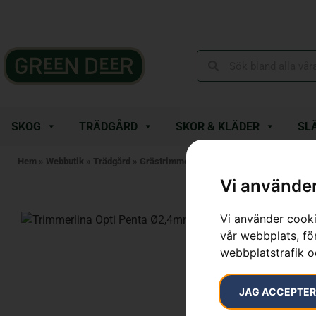
SKOG
TRÄDGÅRD
SKOR & KLÄDER
SL
Hem
»
Webbutik
»
Trädgård
»
Grästrimmer
»
Tillbehör Grästrimmer
»
Tr
Vi använder
Vi använder cooki
vår webbplats, för
webbplatstrafik o
JAG ACCEPTE