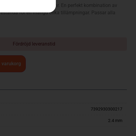
rofil för alla tillämpningar. En perfekt kombination av
prestanda för en mängd olika tillämpningar. Passar alla
Fördröjd leveranstid
 i varukorg
7392930300217
2.4 mm