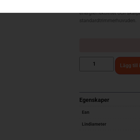
Trimmerlina med femkantig p
energieffektivitet och skär
standardtrimmerhuvuden.
Lägg till
Egenskaper
Ean
Lindiameter