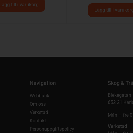
Lägg till i varukorg
Lägg till i varukor
Navigation
Skog & Trä
Blekegatan 
Webbutik
652 21 Karl
Om oss
Verkstad
Mån – fre 0
Kontakt
Verkstad
Personuppgiftspolicy