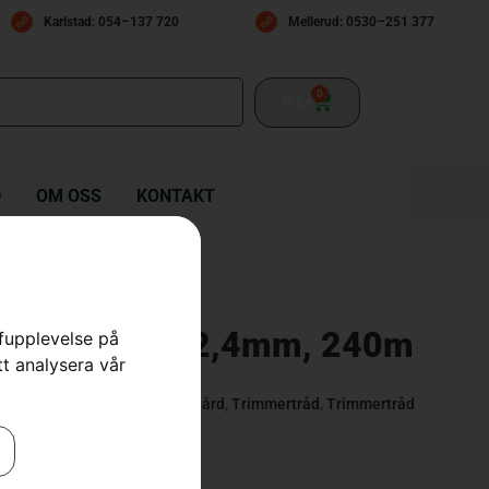
Karlstad: 054–137 720
Mellerud: 0530–251 377
0
0
kr
D
OM OSS
KONTAKT
 Opti Penta Ø2,4mm, 240m
rfupplevelse på
tt analysera vår
Tillbehör Grästrimmer
,
Trädgård
,
Trimmertråd
,
Trimmertråd