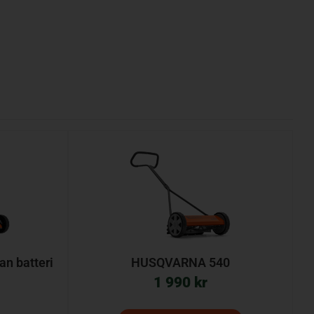
n batteri
HUSQVARNA 540
1 990
kr