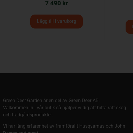
7 490
kr
Lägg till i varukorg
Green Deer Garden är en del av Green Deer AB.
Välkommen in i vår butik så hjälper vi dig att hitta rätt skog
och trädgårdsprodukter.
Vi har lång erfarenhet av framförallt Husqvarnas och John