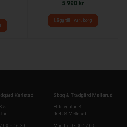
5 990
kr
Lägg till i varukorg
g
dgård Karlstad
Skog & Trädgård Mellerud
3-5
Eldaregatan 4
stad
464 34 Mellerud
7:00 – 16:30
Mån-fre 07:00-17:00