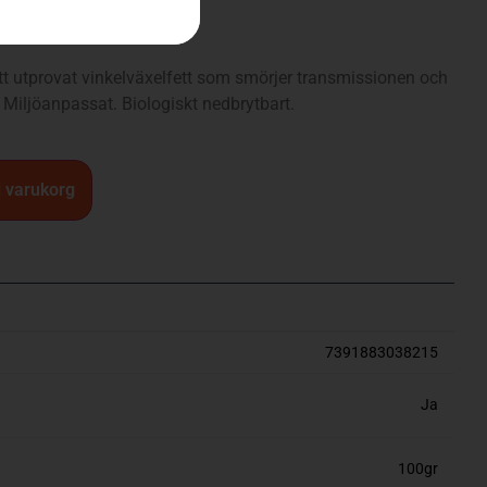
Ett utprovat vinkelväxelfett som smörjer transmissionen och
. Miljöanpassat. Biologiskt nedbrytbart.
 i varukorg
7391883038215
Ja
100gr