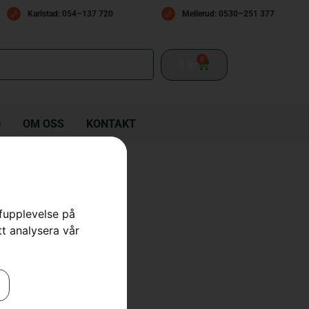
Karlstad: 054–137 720
Mellerud: 0530–251 377
0
0
kr
D
OM OSS
KONTAKT
tt, ECO
rfupplevelse på
tt analysera vår
tt
,
Smörjmedel & Bränsle