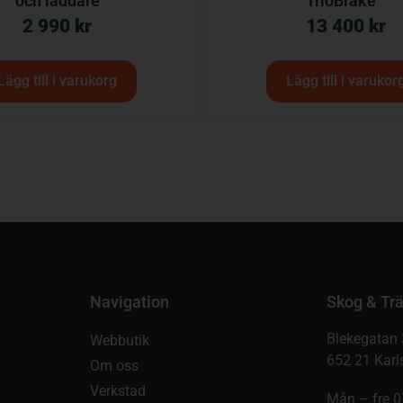
och laddare
TrioBrake™
2 990
kr
13 400
kr
Lägg till i varukorg
Lägg till i varukor
Navigation
Skog & Trä
Blekegatan 
Webbutik
652 21 Karl
Om oss
Verkstad
Mån – fre 0