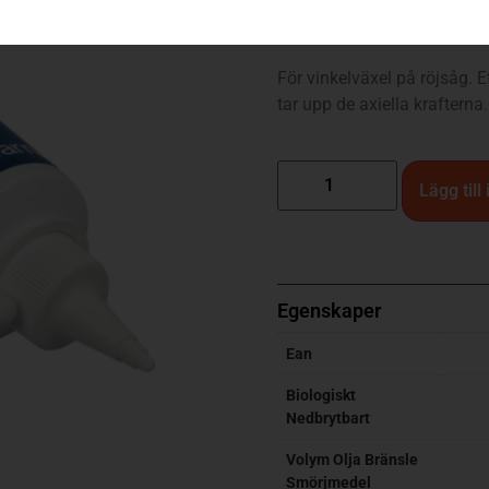
ECO 100 gr
För vinkelväxel på röjsåg. 
tar upp de axiella krafterna
Lägg till
Egenskaper
Ean
Biologiskt
Nedbrytbart
Volym Olja Bränsle
Smörjmedel