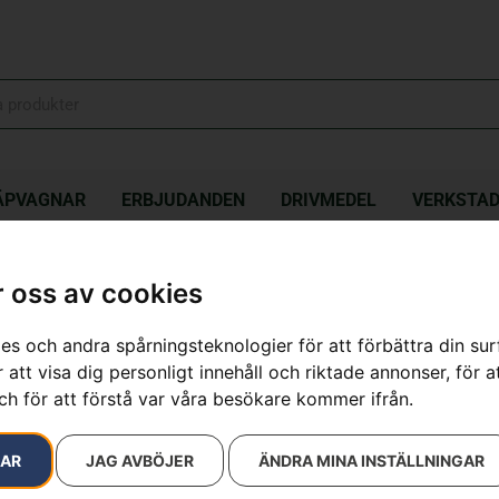
ÄPVAGNAR
ERBJUDANDEN
DRIVMEDEL
VERKSTA
lfett, ECO
 oss av cookies
Vinkelväxelfe
es och andra spårningsteknologier för att förbättra din su
 att visa dig personligt innehåll och riktade annonser, för a
Artikelnummer:
503976401
ch för att förstå var våra besökare kommer ifrån.
Kategorier:
Skog
,
Smörjfe
139
kr
RAR
JAG AVBÖJER
ÄNDRA MINA INSTÄLLNINGAR