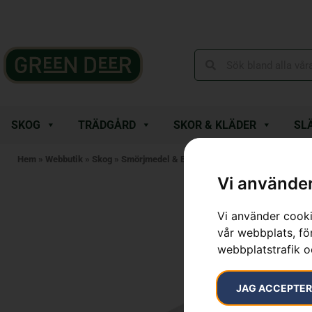
SKOG
TRÄDGÅRD
SKOR & KLÄDER
SL
Hem
»
Webbutik
»
Skog
»
Smörjmedel & Bränsle
»
Smörjfett
»
Vinkelväxe
Vi använder
Vi använder cooki
vår webbplats, för
webbplatstrafik o
JAG ACCEPTE