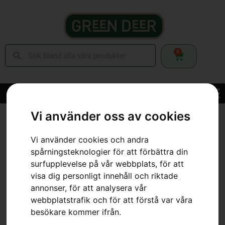
0
Vi använder oss av cookies
Hem
»
Webbutik
»
Skor & Kläder
»
Skyddsglasögon & Visir
»
Visir med
fri sikt
Vi använder cookies och andra
spårningsteknologier för att förbättra din
surfupplevelse på vår webbplats, för att
visa dig personligt innehåll och riktade
annonser, för att analysera vår
webbplatstrafik och för att förstå var våra
besökare kommer ifrån.