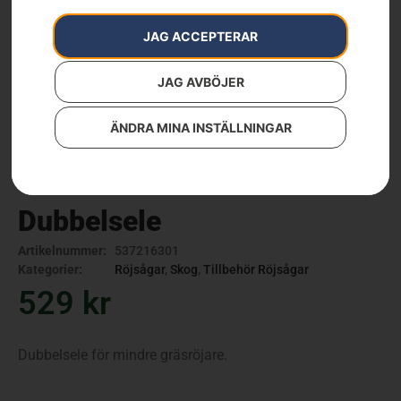
JAG ACCEPTERAR
JAG AVBÖJER
ÄNDRA MINA INSTÄLLNINGAR
Dubbelsele
Artikelnummer:
537216301
Kategorier:
Röjsågar
,
Skog
,
Tillbehör Röjsågar
529
kr
Dubbelsele för mindre gräsröjare.