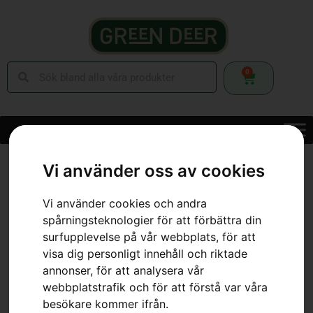
0
Hem
»
Webbutik
»
Skog
»
Skärutrustning
»
Motorsågskedjor
»
Kedja X-
Vi använder oss av cookies
CUT S93G, 14″
Vi använder cookies och andra
spårningsteknologier för att förbättra din
surfupplevelse på vår webbplats, för att
visa dig personligt innehåll och riktade
annonser, för att analysera vår
webbplatstrafik och för att förstå var våra
besökare kommer ifrån.