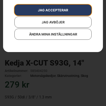
JAG ACCEPTERAR
JAG AVBÖJER
ÄNDRA MINA INSTÄLLNINGAR
Kedja X-CUT S93G, 14″
Artikelnummer:
585404250
Kategorier:
Motorsågskedjor
,
Skärutrustning
,
Skog
279
kr
S93G / 50dl / 3/8″ / 1.3 mm