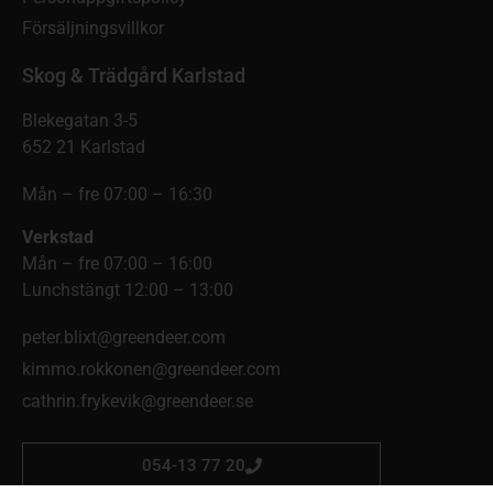
Försäljningsvillkor
Skog & Trädgård Karlstad
Blekegatan 3-5
652 21 Karlstad
Mån – fre 07:00 – 16:30
Verkstad
Mån – fre 07:00 – 16:00
Lunchstängt 12:00 – 13:00
peter.blixt@greendeer.com
kimmo.rokkonen@greendeer.com
cathrin.frykevik@greendeer.se
054-13 77 20