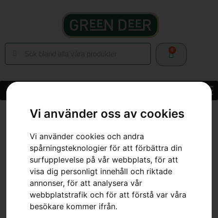
0
Vi använder oss av cookies
Hem
»
Webbutik
»
Skog
»
Skärutrustning
»
Motorsågskedjor
»
Kedja X-CUT SP21G MINI, PIXEL, 10″
Vi använder cookies och andra
spårningsteknologier för att förbättra din
surfupplevelse på vår webbplats, för att
visa dig personligt innehåll och riktade
annonser, för att analysera vår
webbplatstrafik och för att förstå var våra
besökare kommer ifrån.