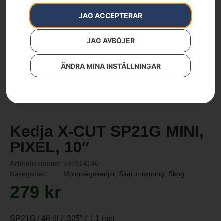
JAG ACCEPTERAR
JAG AVBÖJER
ÄNDRA MINA INSTÄLLNINGAR
Kedja X-CUT SP21G MINI,
PIXEL, 10″
Artikelnummer:
593914146
Kategorier:
Motorsågskedjor
,
Skärutrustning
,
Skog
279
kr
SP21G / 46 dl / .325″ / 1,1 mm