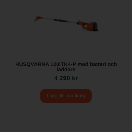
HUSQVARNA 120iTK4-P med batteri och
laddare
4 290
kr
Lägg till i varukorg