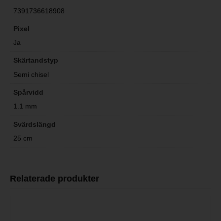
7391736618908
Pixel
Ja
Skärtandstyp
Semi chisel
Spårvidd
1.1 mm
Svärdslängd
25 cm
Relaterade produkter